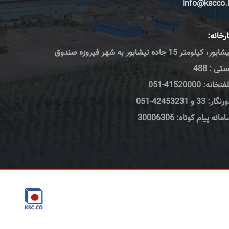
info@kscco.i
رخانه:
نیشابور، کیلومتر 15 جاده نیشابور به شهر فیروزه صندوق
تی : 488
نخانه: 41520000-051
گار: 33 و 42453231-051
مانه پیام کوتاه: 30006306