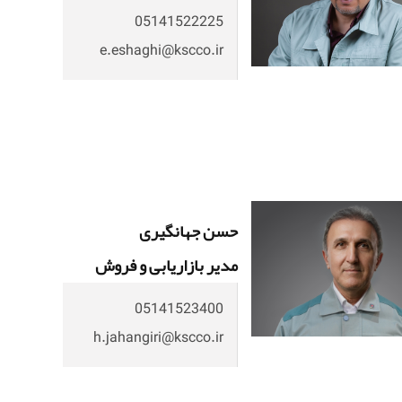
05141522225
e.eshaghi@kscco.ir
حسن جهانگیری
مدیر بازاریابی و فروش
05141523400
h.jahangiri@kscco.ir