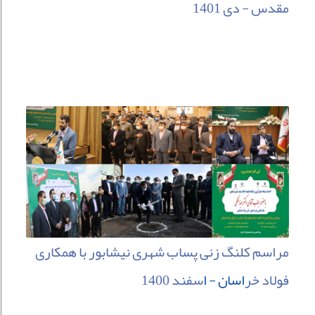
مقدس - دی 1401
مراس
م کلنگ زنی پساب شهری نیشابور با همکاری
فولاد خر
اسان - ا
سفند 1400