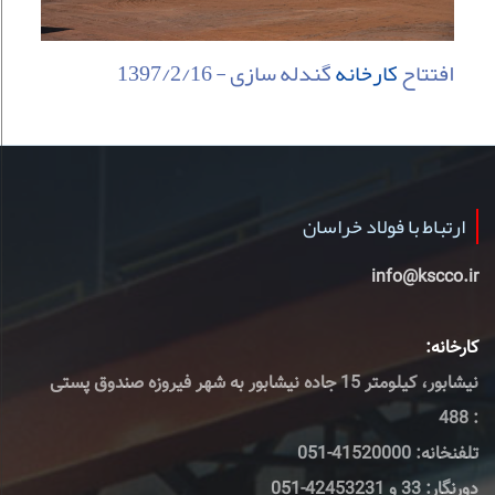
افتتاح
کارخانه
گندله سازی - 1397/2/16
ارتباط با فولاد خراسان
info@kscco.ir
کارخانه:
نیشابور، کیلومتر 15 جاده نیشابور به شهر فیروزه صندوق پستی
: 488
تلفنخانه: 41520000-051
دورنگار: 33 و 42453231-051