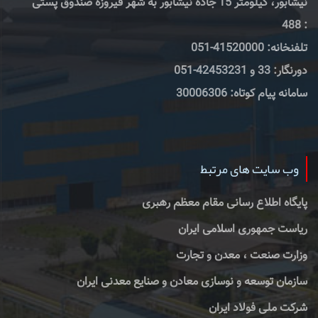
نیشابور، کیلومتر 15 جاده نیشابور به شهر فیروزه صندوق پستی
: 488
تلفنخانه: 41520000-051
دورنگار: 33 و 42453231-051
سامانه پیام کوتاه: 30006306
وب سایت های مرتبط
پایگاه اطلاع رسانی مقام معظم رهبری
ریاست جمهوری اسلامی ایران
وزارت صنعت ، معدن و تجارت
سازمان توسعه و نوسازی معادن و صنایع معدنی ایران
شرکت ملی فولاد ایران