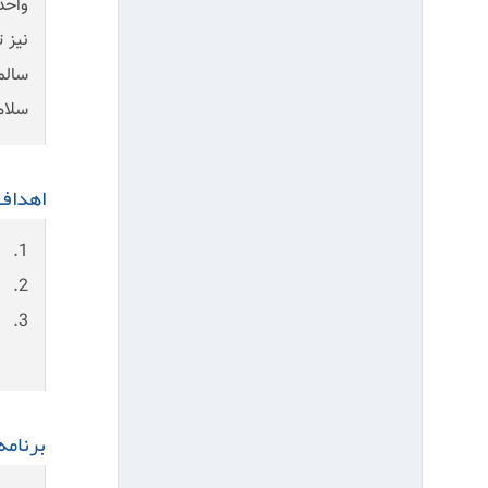
واحد
نیز 
سالم
سلام
اهداف
1. تامین،حفظ و ارتقاء سطح سلامت جسمانی ،روانی و اجتماعی کارگران
2. پیشگیری از حوادث ناشی از کار
3. انتخاب کارگر برای شغل و محیطی که از نظر جسمی و روانی توانائی انجام آن را دارد(تطبیق کار با انسان)
برنامه