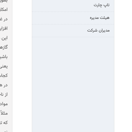
بطور
تاپ چارت
امکان
هیئت مدیره
در غ
افزا
مدیران شرکت
این 
گازه
باشی
یعنی
کجا
در ه
از ن
مواد
مثلا
که ت