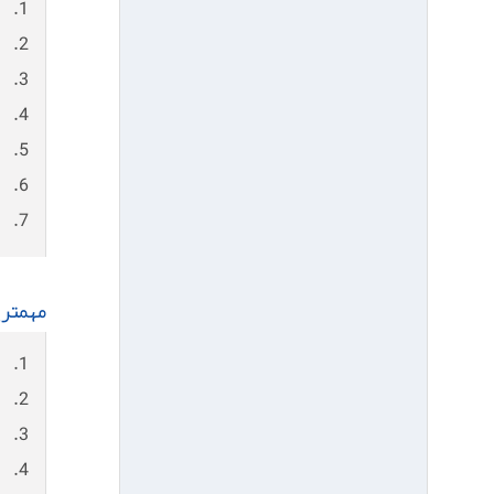
1. شناسايي نقاط خطر از نظر ایجاد حادثه
2. تدوین برنامه های آموزش بهداشت شغلی
3. شناخت، بررسی و اندازه گیری عوامل زیان آور موجود در محیط کار و ارائه طرح های كنترلی و بهسازی محیط
4. برنامه های مربوط به معاینات پزشکی کارگران (بدو استخدام، دوره ای و خاص )
5. ایجاد امکانات درمانی و كمكهای اولیه
6. برنامه های مربوط به تغذیه كارگران
7. برنامه های مربوط به بازتوانی
مهمتری
1. تعیین استعداد بدنی و قابلیت شخص برای کار مورد نظر
2. حفظ صنعت و سرمایه و سلامت كارگران دیگر
3. تعیین حدود سلامتی متقاضی و محدودیت‌هایی كه باید در كار بعدی خود داشته باشند
4. تشخیص زودرس بیماریها و درمان آنها