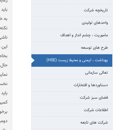
رعای
باید
تاریخچه شرکت
به خ
واحدهای تولیدی
نکته
ماموریت ، چشم انداز و اهداف
ناشی
این 
طرح های توسعه
بخاط
بهداشت ، ایمنی و محیط زیست (HSE)
حال ا
تعالی سازمانی
نمایی
نخست
دستاوردها و افتخارات
باید
فضای سبز شرکت
کمین
اطلاعات شرکت
برخو
دومی
شرکت های تابعه