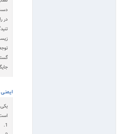
نصب ن
دست 
در ر
زیست(Environment) می‌باشد و به جرأت می‌توان گفت اهمیت و جا
گستر
جایگاه HSE را به عنوان یکی از ارکان واحدهای عملیاتی و 
ایمنی
یکی 
است
1. تعیین خط مشی و اهداف ایمنی (FR & SR ) جهت پایش و کنترل وضعیت ایمنی