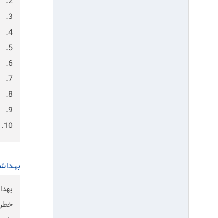
2. شناسایی، ارزیابی و کنترل ریسک های ایمنی و بهداشت شغلی کلیه فعالیت های جاری در مجتمع
3. تشکیل کمیته حفاظت فنی و بهداشت کار بصورت ماهانه با حضور مدیرعامل، معاونین و کلیه مدیران
4. انجام گشت های VIP با حضور مدیرعامل و معاونین به صورت هفتگی جهت پایش و بهبود وضعیت HSE در مجتمع
5. استقرار نظام مدیریت ایمنی و بهداشت شغلی ISO 45001-2018 در ابتدای بهره برداری و حفظ و بروزرسانی این سیستم تا کنون
6. تدوین روش های اجرایی و دستورالعمل های مختلف HSE جهت سیستماتیک نمودن مقوله HSE
7. آموزش عمومی و تخصصی به کلیه پرسنل جدیدالاستخدام و بازآموزی آن به صورت سالانه جهت کلیه پرسنل و پیمانکاران
8. تدوین HSE Plan برای کلیه پیمانکاران و نظارت به اجرای دقیق قوانین و مقررات
9. انجام بازرسی های روزانه و صدور توصیه های ایمنی جهت پیشگیری از بروز حوادث فردی و سوانح
10. انجام مانورهای واکنش در شرایط اضطراری بر اساس برنامه، جهت ارتقاء توان عملیاتی و آمادگی واکنش در شرایط اضطراری و ...
بهداش
بهدا
خطرا