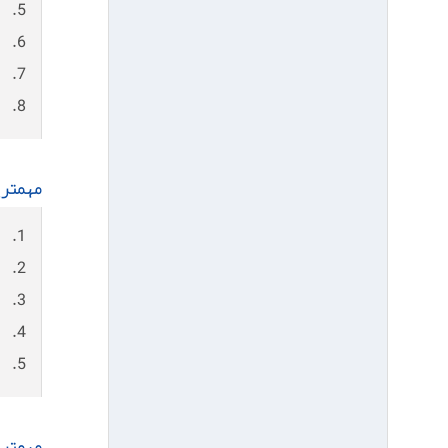
5. كشف بیماری های مسری كارگر و جلوگیری از انتشار آنها
6. تعیین فواصل معاینات بعدی با توجه به وضع كارگر و شرایط محیط کار
7. تشكیل پرونده بهداشتی و استفاده از آن در مراجعات بعدی كارگر
8. آشنا شدن به روحیات و اطلاعات بهداشتی كارگر
مهمتری
1. تشخیص زودرس بیماری ها و عوارض ناشی از كار و اقدام به درمان فوری آنها
2. توصیه برای تغییر شغل و یا محدود كردن كار افراد بیمار
3. تعیین اثر محيط كار بر سلامت كارگران
4. ارزشیابی روش‌های پیشگیری و ایمنی
5. جلوگیری از انتقال و انتشار بیماری های واگیر
مهمتر