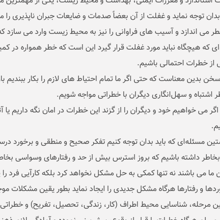
ت استاندارد و مقررات ایمنی، بهداشت و محیط زیست، یکی از مهمترین 
 بدان توجه نماید و غفلت از آن بعضاً صدمات و ضایعات جبران ناپذیری را 
طر می اندازد و آسیب های فراوانی را نیز به محیط زیست وارد می سازد ک
‌ای که هیچگاه نباید مورد غفلت قرار گیرد این است که خطر همواره در کم
 از خطرات احتمالی باشیم.
سخن بدین معناست که حتی اگر ما تمام احتیاط های لازم را بکار ببندیم ب
ر اشتباه و سهل‌انگاری دیگران با خطراتی مواجه شویم.
گر می خواهیم خود و دیگران را از گزند این خطرات در امان نگه داریم یا آ
م.
ین مسئله‌ای که باید بدان توجه کنیم تفکر صحیح و منطقی و برخورد در
 بخاطر داشته باشیم که بروز استرس بیش از حد و رفتارهای وسواسی بخاط
 ما می باشند نه تنها کمکی به حل مشکل نخواهد کرد بلکه کارآیی فرد را پ
ردها و رفتارها هرگاه مشکل جدیدی را ایجاد نماید بطور یقین مشکلات موج
ن مرحله، شناسایی محیط اطراف (کار، زندگی، تحصیل، تفریح) و خطراتی است