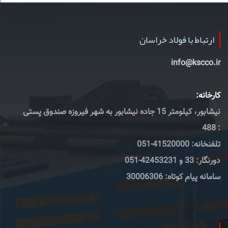
ارتباط با فولاد خراسان
info@kscco.ir
کارخانه:
نیشابور، کیلومتر 15 جاده نیشابور به شهر فیروزه صندوق پستی
: 488
تلفنخانه: 41520000-051
دورنگار: 33 و 42453231-051
سامانه پیام کوتاه: 30006306