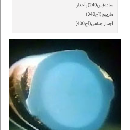
ساده(س240)وآجدار
مارپیچ(آج340)
آجدار جناغی(آج400)